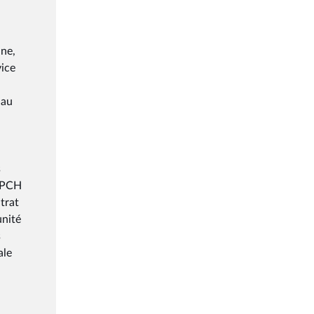
ine,
vice
 au
s
f PCH
ntrat
unité
s
ale