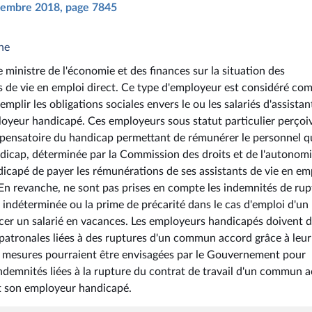
eptembre 2018, page 7845
he
e ministre de l'économie et des finances sur la situation des
 de vie en emploi direct. Ce type d'employeur est considéré co
remplir les obligations sociales envers le ou les salariés d'assistan
mployeur handicapé. Ces employeurs sous statut particulier perçoi
mpensatoire du handicap permettant de rémunérer le personnel qu
dicap, déterminée par la Commission des droits et de l'autonomi
capé de payer les rémunérations de ses assistants de vie en em
. En revanche, ne sont pas prises en compte les indemnités de ru
 indéterminée ou la prime de précarité dans le cas d'emploi d'un
cer un salarié en vacances. Les employeurs handicapés doivent 
t patronales liées à des ruptures d'un commun accord grâce à leur
es mesures pourraient être envisagées par le Gouvernement pour
ndemnités liées à la rupture du contrat de travail d'un commun 
 et son employeur handicapé.