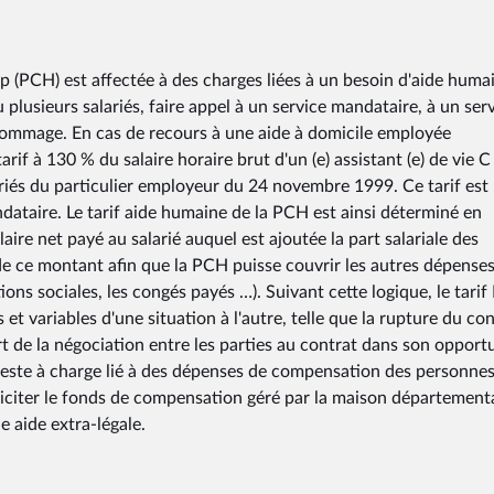
 (PCH) est affectée à des charges liées à un besoin d'aide huma
plusieurs salariés, faire appel à un service mandataire, à un ser
dédommage. En cas de recours à une aide à domicile employée
rif à 130 % du salaire horaire brut d'un (e) assistant (e) de vie C
ariés du particulier employeur du 24 novembre 1999. Ce tarif est
dataire. Le tarif aide humaine de la PCH est ainsi déterminé en
laire net payé au salarié auquel est ajoutée la part salariale des
de ce montant afin que la PCH puisse couvrir les autres dépense
ions sociales, les congés payés …). Suivant cette logique, le tari
et variables d'une situation à l'autre, telle que la rupture du co
t de la négociation entre les parties au contrat dans son opport
 reste à charge lié à des dépenses de compensation des personne
liciter le fonds de compensation géré par la maison département
e aide extra-légale.