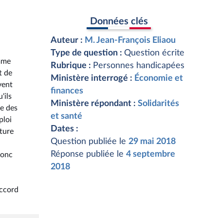
Données clés
Auteur :
M. Jean-François Eliaou
Type de question :
Question écrite
mme
Rubrique :
Personnes handicapées
t de
Ministère interrogé :
Économie et
vent
finances
'ils
Ministère répondant :
Solidarités
e des
et santé
ploi
Dates :
pture
Question publiée le
29 mai 2018
Réponse publiée le
4 septembre
donc
2018
accord