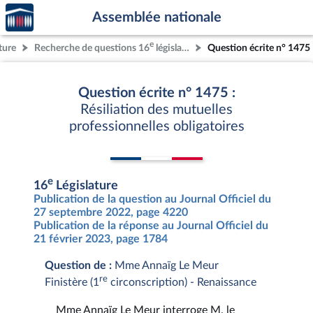
Accèder
Aller au contenu
Aller en bas de la page
Assemblée nationale
à la
page
e
ture
Recherche de questions 16
législature
Question écrite n° 1475
d'accueil
Question écrite n° 1475 :
Résiliation des mutuelles
professionnelles obligatoires
e
16
Législature
Publication de la question au Journal Officiel du
27 septembre 2022, page 4220
Publication de la réponse au Journal Officiel du
21 février 2023, page 1784
Question de :
Mme Annaïg Le Meur
re
Finistère (1
circonscription) - Renaissance
Mme Annaïg Le Meur interroge M. le