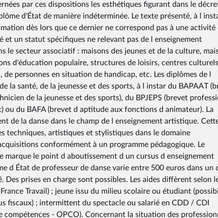
nées par ces dispositions les esthétiques figurant dans le décre
plôme d'État de manière indéterminée. Le texte présenté, à l inst
nimation dès lors que ce dernier ne correspond pas à une activité
é et un statut spécifiques ne relevant pas de l enseignement
 le secteur associatif : maisons des jeunes et de la culture, mai
ions d'éducation populaire, structures de loisirs, centres culturels
de personnes en situation de handicap, etc. Les diplômes de l
de la santé, de la jeunesse et des sports, à l instar du BAPAAT (b
hnicien de la jeunesse et des sports), du BPJEPS (brevet profess
rt) ou du BAFA (brevet d aptitude aux fonctions d animateur). La
ent de la danse dans le champ de l enseignement artistique. Cett
s techniques, artistiques et stylistiques dans le domaine
d acquisitions conformément à un programme pédagogique. Le
nse marque le point d aboutissement d un cursus d enseignement
me d État de professeur de danse varie entre 500 euros dans un 
 Des prises en charge sont possibles. Les aides diffèrent selon l
ance Travail) ; jeune issu du milieu scolaire ou étudiant (possibi
fiscaux) ; intermittent du spectacle ou salarié en CDD / CDI
r de compétences - OPCO). Concernant la situation des profession