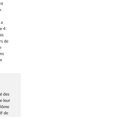
nt
n
 a
de 4
uis
rs de
e
ans
en
té des
e leur
iplôme
if de