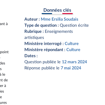
Données clés
Auteur :
Mme Ersilia Soudais
ant à
Type de question :
Question écrite
Rubrique :
Enseignements
artistiques
Ministère interrogé :
Culture
Ministère répondant :
Culture
 point
Dates :
e
Question publiée le
12 mars 2024
 des
Réponse publiée le
7 mai 2024
s
à le
nt de
er à
des
de
eures