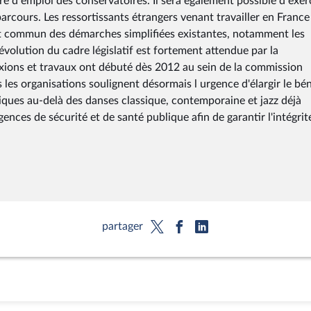
dre d emploi des conservatoires. Il sera également possible d exer
arcours. Les ressortissants étrangers venant travailler en France
droit commun des démarches simplifiées existantes, notamment les
 évolution du cadre législatif est fortement attendue par la
xions et travaux ont débuté dès 2012 au sein de la commission
s les organisations soulignent désormais l urgence d'élargir le bé
ques au-delà des danses classique, contemporaine et jazz déjà
ences de sécurité et de santé publique afin de garantir l'intégrit
partager