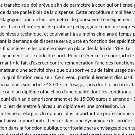
e transitoire a été prévue afin de permettre à ceux qui ont ensei
e danse par le biais de la dispense. Cette procédure simplifiée v
édagogues, afin de leur permettre de poursuivre l enseignement 
ômés. L actuel prérequis de pratique pédagogique conduite auprès
de niveau technique, et équivalant à au moins cinq ans à temps p
ant la demande de dispense sera ajusté en fonction des spécifici
financières, elles ont été mises en place dès la loi de 1989. Le
ignement sur le code du sport. Pour référence, ce code (article 
ant « le fait d'exercer contre rémunération l'une des fonctions
mateur d'une activité physique ou sportive ou de faire usage de 
 la qualification requise ». Ce niveau, particulièrement dissuasif,
pénal dans son article 433-17 : « L'usage, sans droit, d'un titre at
e ou d'un diplôme officiel ou d'une qualité dont les conditions
est puni d'un an d'emprisonnement et de 15 000 euros d'amende » 
e loi est de mettre à niveau un diplôme et une profession. La
aintenue et élargie. Un nombre plus important de professionnels
ont ainsi l opportunité d entrer dans une dynamique de carrière
tion dans la fonction publique territoriale sera envisageable en t