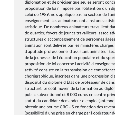
diplomation et de préciser que seules seront concer
proposition de loi n impose pas l'obtention d'un di
celui de 1989, ne s applique pas au secteur de l a
enseignement. Les animateurs ont ainsi une activit
artistique. De nombreux animateurs travaillent dans
de quartier, foyers de jeunes travailleurs, associat
structures d accompagnement de personnes âgées, 
animation sont délivrés par les ministères chargés 
d aptitude professionnel d assistant animateur tec
de la jeunesse, de l éducation populaire et du spo
proposition de loi concerne l activité d enseignem
activité consiste en la transmission de compétence
chorégraphique, inscrites dans une progression 
dispositif du diplôme d État de professeur de da
structuré. Le coût moyen de la formation au diplô
public subventionné et 8 000 euros en centre privé.
statut du candidat : demandeur d emploi (antenne Fr
obtenir une bourse CROUS en fonction des revenus 
(possibilité d une prise en charge par l opérateu