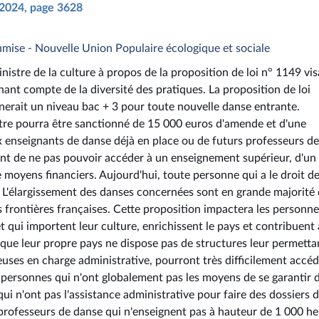
i 2024, page 3628
umise - Nouvelle Union Populaire écologique et sociale
nistre de la culture à propos de la proposition de loi n° 1149 vis
nant compte de la diversité des pratiques. La proposition de loi
nerait un niveau bac + 3 pour toute nouvelle danse entrante.
tre pourra être sanctionné de 15 000 euros d'amende et d'une
 enseignants de danse déjà en place ou de futurs professeurs de
ent de ne pas pouvoir accéder à un enseignement supérieur, d'un
moyens financiers. Aujourd'hui, toute personne qui a le droit d
. L'élargissement des danses concernées sont en grande majorité
 frontières françaises. Cette proposition impactera les personne
et qui importent leur culture, enrichissent le pays et contribuent 
rsque leur propre pays ne dispose pas de structures leur permetta
euses en charge administrative, pourront très difficilement accéd
 personnes qui n'ont globalement pas les moyens de se garantir 
qui n'ont pas l'assistance administrative pour faire des dossiers 
 professeurs de danse qui n'enseignent pas à hauteur de 1 000 h