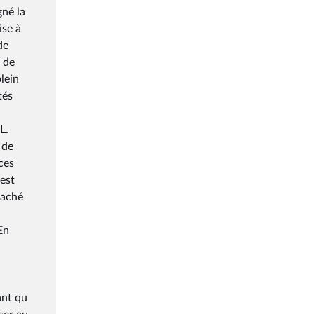
gné la
ise à
de
 de
lein
tés
L.
 de
ces
 est
taché
En
ant qu