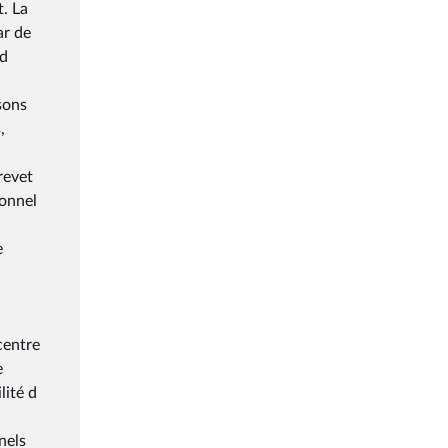
t. La
ar de
 d
sons
,
revet
ionnel
e
centre
e
lité d
nels