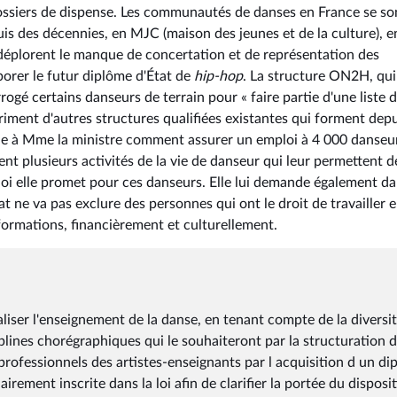
ssiers de dispense. Les communautés de danses en France se so
uis des décennies, en MJC (maison des jeunes et de la culture), e
 déplorent le manque de concertation et de représentation des
borer le futur diplôme d'État de
hip-hop
. La structure ON2H, qui
rrogé certains danseurs de terrain pour « faire partie d'une liste 
riment d'autres structures qualifiées existantes qui forment dep
e à Mme la ministre comment assurer un emploi à 4 000 danseu
nt plusieurs activités de la vie de danseur qui leur permettent d
loi elle promet pour ces danseurs. Elle lui demande également d
t ne va pas exclure des personnes qui ont le droit de travailler 
 formations, financièrement et culturellement.
aliser l'enseignement de la danse, en tenant compte de la diversi
iplines chorégraphiques qui le souhaiteront par la structuration d
 professionnels des artistes-enseignants par l acquisition d un d
irement inscrite dans la loi afin de clarifier la portée du disposit