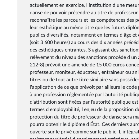
actuellement en exercice, l institution d une mesur
danse de pouvoir prétendre au titre de professeur d
reconnaître les parcours et les compétences des p
leur esthétique au même titre que les futurs dipl
publics diversifiés, notamment en termes d âge et 
(soit 3 600 heures) au cours des dix années précéd
des esthétiques entrantes. S agissant des sanctions 
relèvement du niveau des sanctions procède d un al
212-8) prévoit une amende de 15 000 euros concern
professeur, moniteur, éducateur, entraîneur ou ani
titres ou de tout autre titre similaire sans posséder
l'application de ce que prévoit par ailleurs le code 
à une profession réglementée par l'autorité publiqu
d'attribution sont fixées par l'autorité publique 
termes d employabilité, l enjeu de la proposition d
protection du titre de professeur de danse sera m
pourra obtenir le diplôme d État. Ces derniers aur
ouverte sur le privé comme sur le public. L intégra