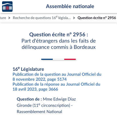
Accèder
Aller au contenu
Aller en bas de la page
Assemblée nationale
à la
page
e
ture
Recherche de questions 16
législature
Question écrite n° 2956
d'accueil
Question écrite n° 2956 :
Part d'étrangers dans les faits de
délinquance commis à Bordeaux
e
16
Législature
Publication de la question au Journal Officiel du
8 novembre 2022, page 5174
Publication de la réponse au Journal Officiel du
18 avril 2023, page 3666
Question de :
Mme Edwige Diaz
e
Gironde (11
circonscription) -
Rassemblement National