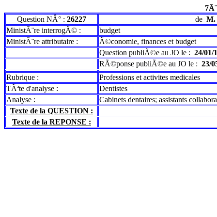
7Ã¨
Question NÂ° :
26227
de
M.
MinistÃ¨re interrogÃ© :
budget
MinistÃ¨re attributaire :
Ã©conomie, finances et budget
Question publiÃ©e au JO le :
24/01/
RÃ©ponse publiÃ©e au JO le :
23/0
Rubrique :
Professions et activites medicales
TÃªte d'analyse :
Dentistes
Analyse :
Cabinets dentaires; assistants collabor
Texte de la QUESTION :
Texte de la REPONSE :