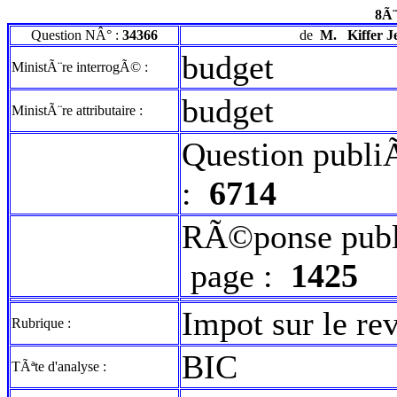
8Ã¨
Question NÂ° :
34366
de
M.
Kiffer J
budget
MinistÃ¨re interrogÃ© :
budget
MinistÃ¨re attributaire :
Question publi
:
6714
RÃ©ponse publ
page :
1425
Impot sur le re
Rubrique :
BIC
TÃªte d'analyse :