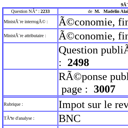
9Ã¨
Question NÂ° :
2233
de
M.
Madelin Ala
Ã©conomie, fin
MinistÃ¨re interrogÃ© :
Ã©conomie, fin
MinistÃ¨re attributaire :
Question publi
:
2498
RÃ©ponse publ
page :
3007
Impot sur le re
Rubrique :
BNC
TÃªte d'analyse :