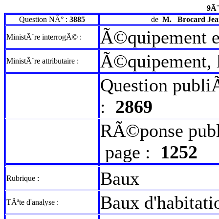
9Ã¨
Question NÂ° :
3885
de
M.
Brocard Je
Ã©quipement e
MinistÃ¨re interrogÃ© :
Ã©quipement, lo
MinistÃ¨re attributaire :
Question publi
:
2869
RÃ©ponse publ
page :
1252
Baux
Rubrique :
Baux d'habitati
TÃªte d'analyse :