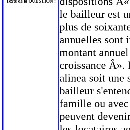
dispositions Â«
Texte de la QUESTION :
le bailleur est
plus de soixante
annuelles sont i
montant annuel
croissance Â». I
alinea soit une 
bailleur s'ente
famille ou avec
peuvent devenir
les locataires a