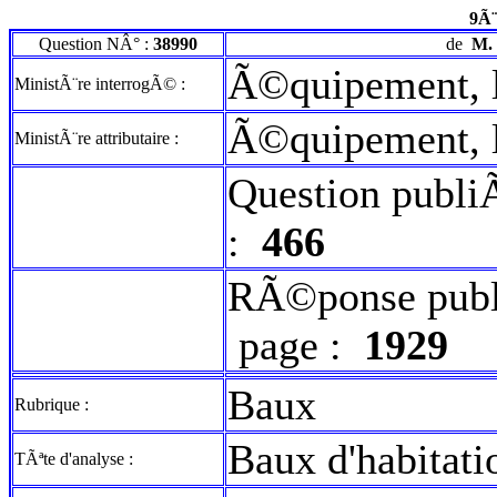
9Ã¨
Question NÂ° :
38990
de
M.
Ã©quipement, lo
MinistÃ¨re interrogÃ© :
Ã©quipement, lo
MinistÃ¨re attributaire :
Question publi
:
466
RÃ©ponse publ
page :
1929
Baux
Rubrique :
Baux d'habitati
TÃªte d'analyse :