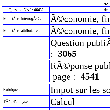
9Ã¨
Question NÂ° :
46432
de
Ã©conomie, fin
MinistÃ¨re interrogÃ© :
Ã©conomie, fin
MinistÃ¨re attributaire :
Question publi
:
3065
RÃ©ponse publ
page :
4541
Impot sur les so
Rubrique :
Calcul
TÃªte d'analyse :