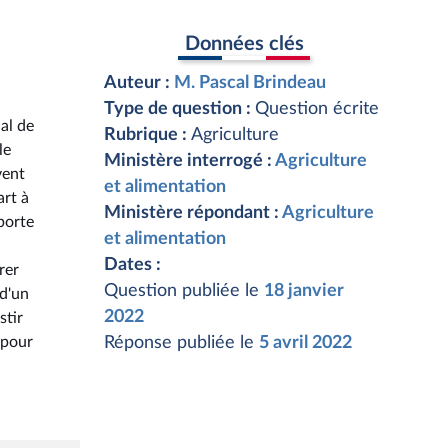
Données clés
Auteur :
M. Pascal Brindeau
Type de question :
Question écrite
al de
Rubrique :
Agriculture
le
Ministère interrogé :
Agriculture
vent
et alimentation
art à
Ministère répondant :
Agriculture
 porte
et alimentation
Dates :
rer
Question publiée le
18 janvier
 d'un
2022
stir
 pour
Réponse publiée le
5 avril 2022