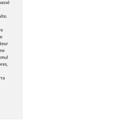
passé
r
ite.
re
te
lteur
une
cumul
bres,
rra