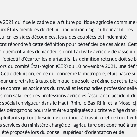
2021 qui fixe le cadre de la future politique agricole commune
aux États membres de définir une notion d'agriculteur actif. Les
lier les aides découplées, les aides couplées et l'indemnité
t répondre à cette définition pour bénéficier de ces aides. Cet
uniquement à des demandeurs dont l'activité agricole dépasse un
'objectif d'écarter les pluriactifs. La définition retenue doit se 
. Lors du comité État-région (CER) du 10 novembre 2021, une défi
s. Cette définition, en ce qui concerne la métropole, était basée su
pour une retraite à taux plein quel que soit le régime de retraite (
e contre les accidents du travail et les maladies professionnelle
s non salariées des professions agricoles [assurance accident du
 spécial en vigueur dans le Haut-Rhin, le Bas-Rhin et la Moselle]
es dérogations pourraient être appliquées au critère d'âge dans
exploitants qui ont besoin de continuer à travailler et de toucher l
s services du ministère chargé de l'agriculture ont continué à trav
a été proposée lors du conseil supérieur d'orientation et de