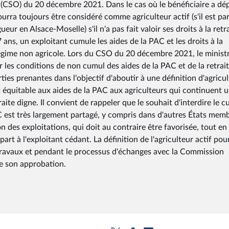
e (CSO) du 20 décembre 2021. Dans le cas où le bénéficiaire a dé
 pourra toujours être considéré comme agriculteur actif (s'il est pa
ueur en Alsace-Moselle) s'il n'a pas fait valoir ses droits à la retra
 ans, un exploitant cumule les aides de la PAC et les droits à la
 régime non agricole. Lors du CSO du 20 décembre 2021, le minist
ur les conditions de non cumul des aides de la PAC et de la retrai
ties prenantes dans l'objectif d'aboutir à une définition d'agricu
 équitable aux aides de la PAC aux agriculteurs qui continuent 
raite digne. Il convient de rappeler que le souhait d'interdire le 
AC est très largement partagé, y compris dans d'autres États mem
n des exploitations, qui doit au contraire être favorisée, tout en
t à l'exploitant cédant. La définition de l'agriculteur actif pou
s travaux et pendant le processus d'échanges avec la Commission
e son approbation.