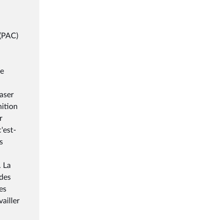
 (PAC)
te
baser
nition
r
c'est-
s
. La
 des
es
ailler