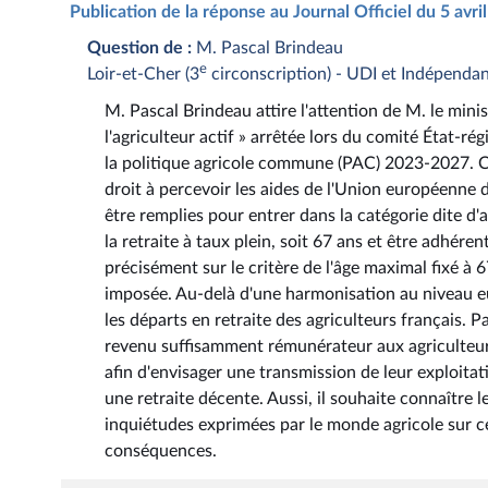
Publication de la réponse au Journal Officiel du 5 avr
Question de :
M. Pascal Brindeau
e
Loir-et-Cher (3
circonscription) - UDI et Indépenda
M. Pascal Brindeau attire l'attention de M. le minist
l'agriculteur actif » arrêtée lors du comité État-r
la politique agricole commune (PAC) 2023-2027. Cet
droit à percevoir les aides de l'Union européenne
être remplies pour entrer dans la catégorie dite d'ag
la retraite à taux plein, soit 67 ans et être adhére
précisément sur le critère de l'âge maximal fixé à 
imposée. Au-delà d'une harmonisation au niveau eur
les départs en retraite des agriculteurs français. Pa
revenu suffisamment rémunérateur aux agriculteurs 
afin d'envisager une transmission de leur exploitat
une retraite décente. Aussi, il souhaite connaître
inquiétudes exprimées par le monde agricole sur cett
conséquences.