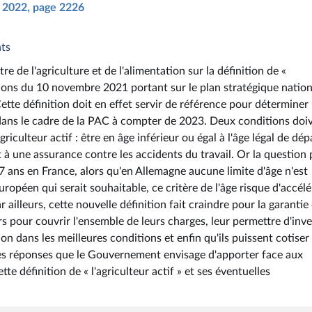
il 2022, page 2226
nts
re de l'agriculture et de l'alimentation sur la définition de «
égions du 10 novembre 2021 portant sur le plan stratégique nation
te définition doit en effet servir de référence pour déterminer 
 dans le cadre de la PAC à compter de 2023. Deux conditions doi
riculteur actif : être en âge inférieur ou égal à l'âge légal de dép
nt à une assurance contre les accidents du travail. Or la question
67 ans en France, alors qu'en Allemagne aucune limite d'âge n'est
opéen qui serait souhaitable, ce critère de l'âge risque d'accélé
r ailleurs, cette nouvelle définition fait craindre pour la garantie
pour couvrir l'ensemble de leurs charges, leur permettre d'inve
ion dans les meilleures conditions et enfin qu'ils puissent cotiser
 les réponses que le Gouvernement envisage d'apporter face aux
e définition de « l'agriculteur actif » et ses éventuelles