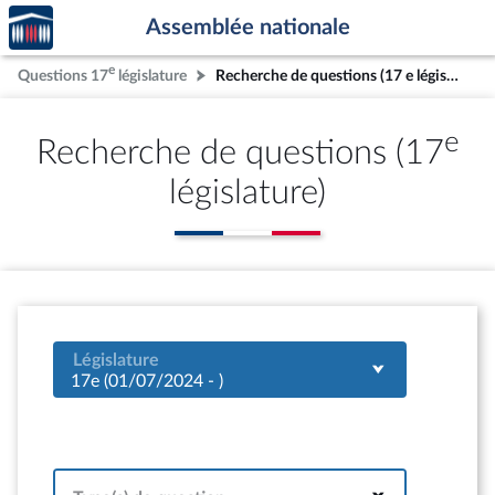
Accèder
Aller au contenu
Aller en bas de la page
Assemblée nationale
à la
page
e
Questions 17
législature
Recherche de questions (17 e législature)
d'accueil
e
Recherche de questions (17
législature)
Législature
17e (01/07/2024 - )