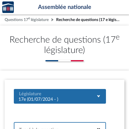
Accèder
Aller au contenu
Aller en bas de la page
Assemblée nationale
à la
page
e
Questions 17
législature
Recherche de questions (17 e législature)
d'accueil
e
Recherche de questions (17
législature)
Législature
17e (01/07/2024 - )