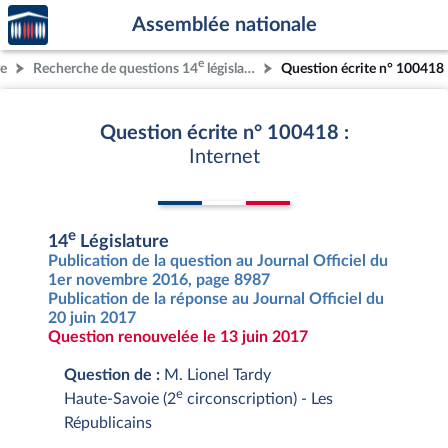
Accèder
Aller au contenu
Aller en bas de la page
Assemblée nationale
à la
page
e
re
Recherche de questions 14
législature
Question écrite n° 100418
d'accueil
Question écrite n° 100418 :
Internet
e
14
Législature
Publication de la question au Journal Officiel du
1er novembre 2016, page 8987
Publication de la réponse au Journal Officiel du
20 juin 2017
Question renouvelée le 13 juin 2017
Question de :
M. Lionel Tardy
e
Haute-Savoie (2
circonscription) - Les
Républicains