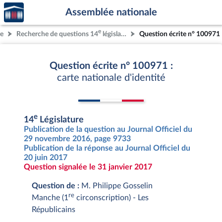
Accèder
Aller au contenu
Aller en bas de la page
Assemblée nationale
à la
page
e
re
Recherche de questions 14
législature
Question écrite n° 100971
d'accueil
Question écrite n° 100971 :
carte nationale d'identité
e
14
Législature
Publication de la question au Journal Officiel du
29 novembre 2016, page 9733
Publication de la réponse au Journal Officiel du
20 juin 2017
Question signalée le 31 janvier 2017
Question de :
M. Philippe Gosselin
re
Manche (1
circonscription) - Les
Républicains