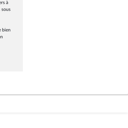
ers à
s sous
e bien
en