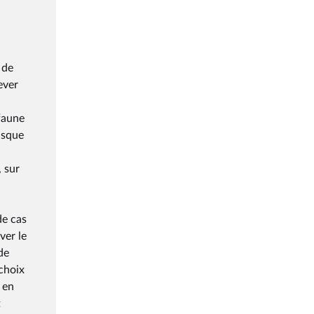
 de
ever
 faune
isque
 sur
de cas
ver le
de
choix
 en
t