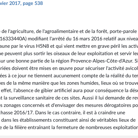
nvier 2017, page 538
e de l'agriculture, de l'agroalimentaire et de la forêt, porte-parole
16333440A) modifiant l'arrêté du 16 mars 2016 relatif aux nive
faune par le virus H5N8 et qui vient mettre en grave péril les acti
e peuvent plus sortir les oiseaux de leur exploitation et servir le
e sur une bonne partie de la région Provence-Alpes-Côte-d'Azur. Si
ées doivent être mises en œuvre pour sécuriser l'activité avicole
es à ce jour ne tiennent aucunement compte de la réalité du ter
tées de la même manière que les zones humides, lieux où se trouv
ffet, l'absence de gibier artificiel aura pour conséquence la dés
la surveillance sanitaire de ces sites. Aussi il lui demande de re
es zonages concernés et d'envisager des mesures dérogatoires p
chasse 2016/17. Dans le cas contraire, il est à craindre une
ans les établissements constituant ainsi de véritables lieux de
de la filière entraînant la fermeture de nombreuses exploitation