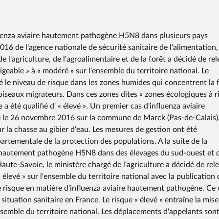
fluenza aviaire hautement pathogène H5N8 dans plusieurs pays
016 de l'agence nationale de sécurité sanitaire de l'alimentation,
e l'agriculture, de l'agroalimentaire et de la forêt a décidé de rel
ligeable » à « modéré » sur l'ensemble du territoire national. Le
vé le niveau de risque dans les zones humides qui concentrent la
 oiseaux migrateurs. Dans ces zones dites « zones écologiques à r
re a été qualifié d' « élevé ». Un premier cas d'influenza aviaire
le 26 novembre 2016 sur la commune de Marck (Pas-de-Calais),
 la chasse au gibier d'eau. Les mesures de gestion ont été
rtementale de la protection des populations. A la suite de la
re hautement pathogène H5N8 dans des élevages du sud-ouest et 
aute-Savoie, le ministère chargé de l'agriculture a décidé de rele
 élevé » sur l'ensemble du territoire national avec la publication 
e risque en matière d'influenza aviaire hautement pathogène. Ce 
situation sanitaire en France. Le risque « élevé » entraîne la mise
semble du territoire national. Les déplacements d'appelants son