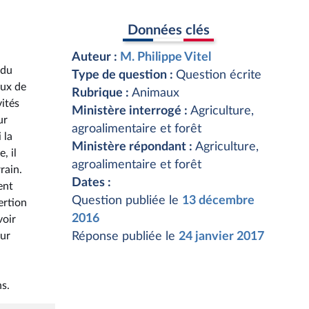
Données clés
Auteur :
M. Philippe Vitel
 du
Type de question :
Question écrite
aux de
Rubrique :
Animaux
vités
Ministère interrogé :
Agriculture,
ur
agroalimentaire et forêt
 la
Ministère répondant :
Agriculture,
, il
agroalimentaire et forêt
rain.
Dates :
ent
Question publiée le
13 décembre
ertion
2016
voir
our
Réponse publiée le
24 janvier 2017
s.