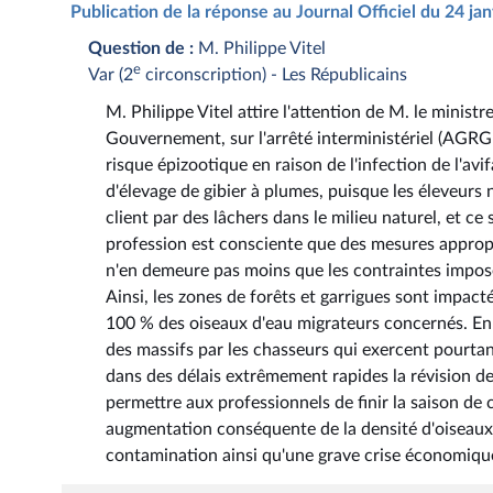
Publication de la réponse au Journal Officiel du 24 ja
Question de :
M. Philippe Vitel
e
Var (2
circonscription) - Les Républicains
M. Philippe Vitel attire l'attention de M. le ministr
Gouvernement, sur l'arrêté interministériel (AGRG
risque épizootique en raison de l'infection de l'avi
d'élevage de gibier à plumes, puisque les éleveurs n
client par des lâchers dans le milieu naturel, et c
profession est consciente que des mesures appropri
n'en demeure pas moins que les contraintes imposé
Ainsi, les zones de forêts et garrigues sont impac
100 % des oiseaux d'eau migrateurs concernés. En e
des massifs par les chasseurs qui exercent pourtant 
dans des délais extrêmement rapides la révision d
permettre aux professionnels de finir la saison de 
augmentation conséquente de la densité d'oiseaux d
contamination ainsi qu'une grave crise économique 