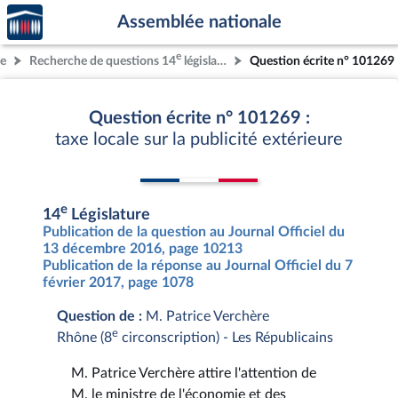
Accèder
Aller au contenu
Aller en bas de la page
Assemblée nationale
à la
page
e
re
Recherche de questions 14
législature
Question écrite n° 101269
d'accueil
Question écrite n° 101269 :
taxe locale sur la publicité extérieure
e
14
Législature
Publication de la question au Journal Officiel du
13 décembre 2016, page 10213
Publication de la réponse au Journal Officiel du 7
février 2017, page 1078
Question de :
M. Patrice Verchère
e
Rhône (8
circonscription) - Les Républicains
M. Patrice Verchère attire l'attention de
M. le ministre de l'économie et des