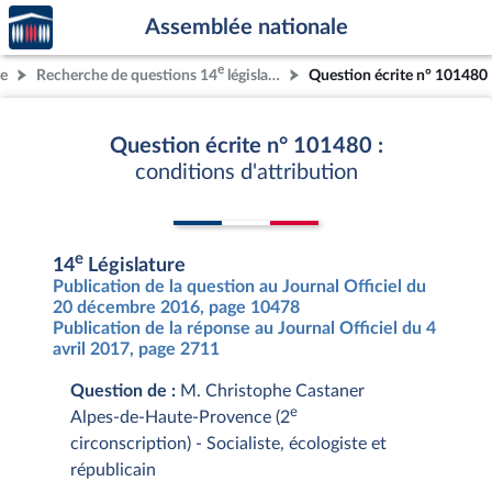
Accèder
Aller au contenu
Aller en bas de la page
Assemblée nationale
à la
page
e
re
Recherche de questions 14
législature
Question écrite n° 101480
d'accueil
Question écrite n° 101480 :
conditions d'attribution
e
14
Législature
Publication de la question au Journal Officiel du
20 décembre 2016, page 10478
Publication de la réponse au Journal Officiel du 4
avril 2017, page 2711
Question de :
M. Christophe Castaner
e
Alpes-de-Haute-Provence (2
circonscription) - Socialiste, écologiste et
républicain