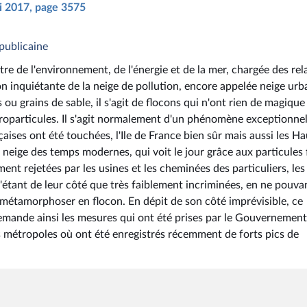
ai 2017, page 3575
publicaine
e de l'environnement, de l'énergie et de la mer, chargée des rel
ion inquiétante de la neige de pollution, encore appelée neige urb
 ou grains de sable, il s'agit de flocons qui n'ont rien de magique
icroparticules. Il s'agit normalement d'un phénomène exceptionnel
aises ont été touchées, l'Ile de France bien sûr mais aussi les Ha
 neige des temps modernes, qui voit le jour grâce aux particules 
nt rejetées par les usines et les cheminées des particuliers, les
étant de leur côté que très faiblement incriminées, en ne pouva
métamorphoser en flocon. En dépit de son côté imprévisible, ce
demande ainsi les mesures qui ont été prises par le Gouvernemen
es métropoles où ont été enregistrés récemment de forts pics de