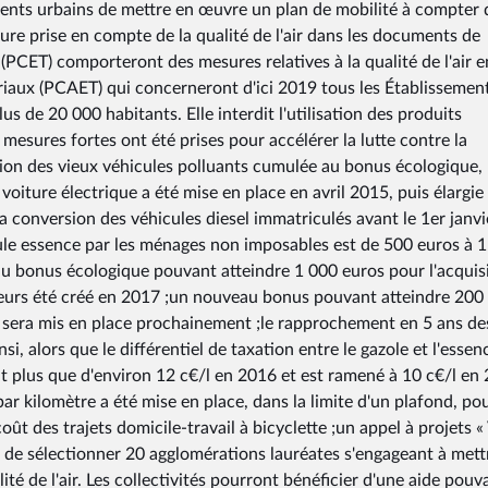
ents urbains de mettre en œuvre un plan de mobilité à compter 
ure prise en compte de la qualité de l'air dans les documents de
x (PCET) comporteront des mesures relatives à la qualité de l'air e
oriaux (PCAET) qui concerneront d'ici 2019 tous les Établissemen
 de 20 000 habitants. Elle interdit l'utilisation des produits
 mesures fortes ont été prises pour accélérer la lutte contre la
ion des vieux véhicules polluants cumulée au bonus écologique,
oiture électrique a été mise en place en avril 2015, puis élargie
la conversion des véhicules diesel immatriculés avant le 1er janvi
cule essence par les ménages non imposables est de 500 euros à 
u bonus écologique pouvant atteindre 1 000 euros pour l'acquis
illeurs été créé en 2017 ;un nouveau bonus pouvant atteindre 200
ue sera mis en place prochainement ;le rapprochement en 5 ans de
nsi, alors que le différentiel de taxation entre le gazole et l'essen
ait plus que d'environ 12 c€/l en 2016 et est ramené à 10 c€/l en
ar kilomètre a été mise en place, dans la limite d'un plafond, po
t des trajets domicile-travail à bicyclette ;un appel à projets « 
is de sélectionner 20 agglomérations lauréates s'engageant à mett
té de l'air. Les collectivités pourront bénéficier d'une aide pouv