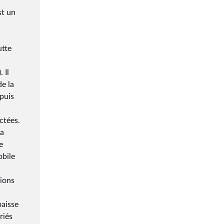
st un
utte
 Il
de la
epuis
ctées.
La
e
obile
lions
baisse
riés