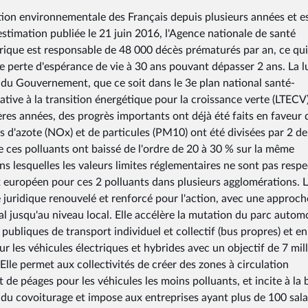
ation environnementale des Français depuis plusieurs années et e
stimation publiée le 21 juin 2016, l'Agence nationale de santé
rique est responsable de 48 000 décès prématurés par an, ce qui
e perte d'espérance de vie à 30 ans pouvant dépasser 2 ans. La l
 du Gouvernement, que ce soit dans le 3e plan national santé-
ative à la transition énergétique pour la croissance verte (LTECV).
res années, des progrès importants ont déjà été faits en faveur 
des d'azote (NOx) et de particules (PM10) ont été divisées par 2 d
 ces polluants ont baissé de l'ordre de 20 à 30 % sur la même
s lesquelles les valeurs limites réglementaires ne sont pas respe
x européen pour ces 2 polluants dans plusieurs agglomérations. 
juridique renouvelé et renforcé pour l'action, avec une approch
al jusqu'au niveau local. Elle accélère la mutation du parc autom
publiques de transport individuel et collectif (bus propres) et en
r les véhicules électriques et hybrides avec un objectif de 7 mil
. Elle permet aux collectivités de créer des zones à circulation
 de péages pour les véhicules les moins polluants, et incite à la 
nt du covoiturage et impose aux entreprises ayant plus de 100 sala