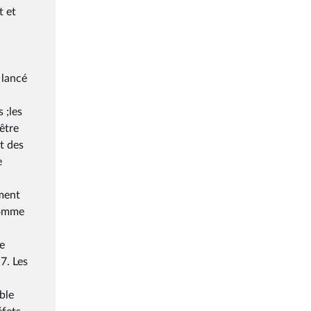
t et
 lancé
 ;les
 être
nt des
e
ement
comme
e
7. Les
ble