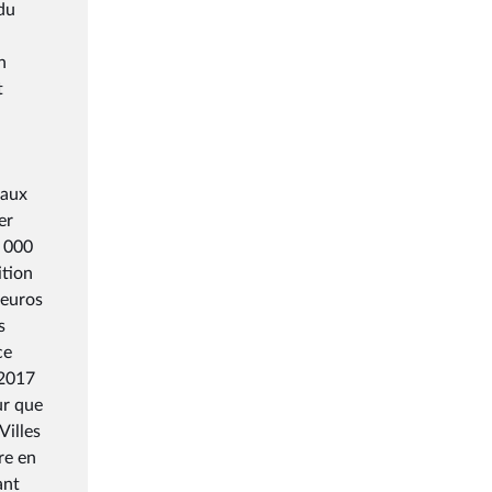
du
n
t
 aux
er
1 000
ition
 euros
s
ce
 2017
ur que
Villes
re en
ant