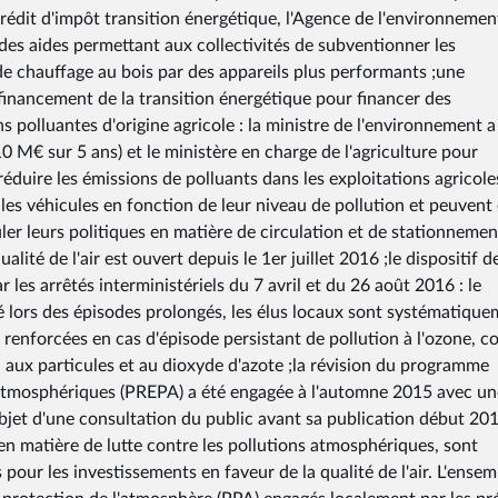
crédit d'impôt transition énergétique, l'Agence de l'environnemen
 des aides permettant aux collectivités de subventionner les
 de chauffage au bois par des appareils plus performants ;une
financement de la transition énergétique pour financer des
 polluantes d'origine agricole : la ministre de l'environnement a
10 M€ sur 5 ans) et le ministère en charge de l'agriculture pour
éduire les émissions de polluants dans les exploitations agricoles
er les véhicules en fonction de leur niveau de pollution et peuvent
duler leurs politiques en matière de circulation et de stationneme
alité de l'air est ouvert depuis le 1er juillet 2016 ;le dispositif d
 les arrêtés interministériels du 7 avril et du 26 août 2016 : le
 lors des épisodes prolongés, les élus locaux sont systématiqu
 renforcées en cas d'épisode persistant de pollution à l'ozone, 
on aux particules et au dioxyde d'azote ;la révision du programme
 atmosphériques (PREPA) a été engagée à l'automne 2015 avec un
'objet d'une consultation du public avant sa publication début 201
es en matière de lutte contre les pollutions atmosphériques, sont
pour les investissements en faveur de la qualité de l'air. L'ensem