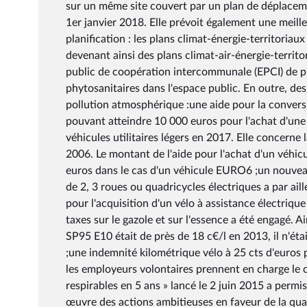
sur un même site couvert par un plan de déplacem
1er janvier 2018. Elle prévoit également une meille
planification : les plans climat-énergie-territoriau
devenant ainsi des plans climat-air-énergie-territ
public de coopération intercommunale (EPCI) de plus
phytosanitaires dans l'espace public. En outre, des
pollution atmosphérique :une aide pour la convers
pouvant atteindre 10 000 euros pour l'achat d'une v
véhicules utilitaires légers en 2017. Elle concerne 
2006. Le montant de l'aide pour l'achat d'un véhi
euros dans le cas d'un véhicule EURO6 ;un nouvea
de 2, 3 roues ou quadricycles électriques a par a
pour l'acquisition d'un vélo à assistance électriq
taxes sur le gazole et sur l'essence a été engagé. Ai
SP95 E10 était de près de 18 c€/l en 2013, il n'ét
;une indemnité kilométrique vélo à 25 cts d'euros p
les employeurs volontaires prennent en charge le coû
respirables en 5 ans » lancé le 2 juin 2015 a perm
œuvre des actions ambitieuses en faveur de la quali