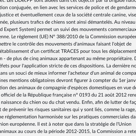
rnet. Les DDecPP sont aidées dans cet objectif par la brigade nati
tion conjuguée, en lien avec les services de police et de gendarm
 justice et éventuellement ceux de la société centrale canine, vise
nnée, plusieurs trafics de chiens sont ainsi démantelés. Au niveau
nd Expert System) permet un suivi des mouvements commerciau
éenne. Le règlement (UE) N° 388/2010 de la Commission europée
mettre le contrôle des mouvements d'animaux faisant l'objet de
tablissement d'un certificat TRACES pour tous les déplacement
on - de plus de cinq animaux appartenant au même propriétaire. 
ets pour l'application stricte de ces dispositions. La dernière n
s, dans un souci de mieux informer l'acheteur d'un animal de comp
taines mentions obligatoires devront figurer à compter du 1er janv
tation des animaux de compagnie d'espèces domestiques en vue de
l officiel de la République française n° 0193 du 21 août 2012 ren
e naissance du chien ou du chat vendu. Enfin, afin de lutter de fa
t de prévenir les risques sanitaires qui y sont liés, comme la rage,
e réglementation harmonisée sur les pratiques commerciales da
on européenne. ll est à noter que dans la stratégie de l'Union
s animaux au cours de la période 2012-2015, la Commission a ret