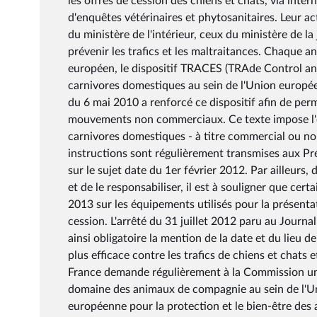
les offres de cession des chiens et chats, via inte
d'enquêtes vétérinaires et phytosanitaires. Leur ac
du ministère de l'intérieur, ceux du ministère de la
prévenir les trafics et les maltraitances. Chaque a
européen, le dispositif TRACES (TRAde Control a
carnivores domestiques au sein de l'Union europ
du 6 mai 2010 a renforcé ce dispositif afin de per
mouvements non commerciaux. Ce texte impose l'é
carnivores domestiques - à titre commercial ou n
instructions sont régulièrement transmises aux Préf
sur le sujet date du 1er février 2012. Par ailleur
et de le responsabiliser, il est à souligner que cer
2013 sur les équipements utilisés pour la présen
cession. L'arrêté du 31 juillet 2012 paru au Journa
ainsi obligatoire la mention de la date et du lieu d
plus efficace contre les trafics de chiens et chats e
France demande régulièrement à la Commission un
domaine des animaux de compagnie au sein de l'Uni
européenne pour la protection et le bien-être de