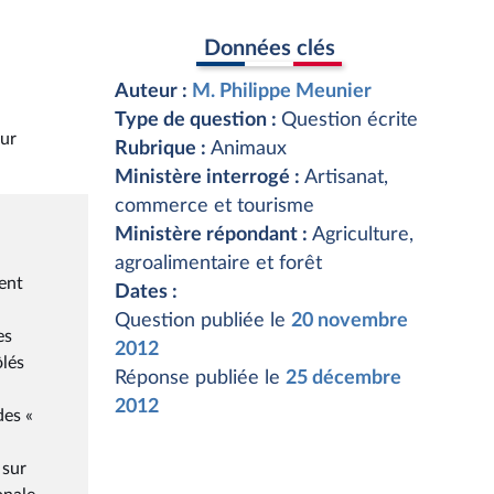
Données clés
Auteur :
M. Philippe Meunier
Type de question :
Question écrite
our
Rubrique :
Animaux
Ministère interrogé :
Artisanat,
commerce et tourisme
Ministère répondant :
Agriculture,
agroalimentaire et forêt
ent
Dates :
Question publiée le
20 novembre
es
2012
ôlés
Réponse publiée le
25 décembre
2012
des «
 sur