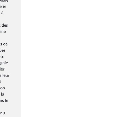
onale
erie
 à
x des
nne
s de
Des
ote
agnie
ier
 leur
d
çon
 la
ns le
enu