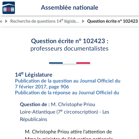
Accèder
Aller au contenu
Aller en bas de la page
Assemblée nationale
à la
page
e
re
Recherche de questions 14
législature
Question écrite n° 102423
d'accueil
Question écrite n° 102423 :
professeurs documentalistes
e
14
Législature
Publication de la question au Journal Officiel du
7 février 2017, page 906
Publication de la réponse au Journal Officiel du
Question de :
M. Christophe Priou
e
Loire-Atlantique (7
circonscription) - Les
Républicains
M. Christophe Priou attire l'attention de