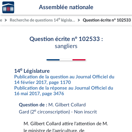
Accèder
Aller au contenu
Aller en bas de la page
Assemblée nationale
à la
page
e
re
Recherche de questions 14
législature
Question écrite n° 102533
d'accueil
Question écrite n° 102533 :
sangliers
e
14
Législature
Publication de la question au Journal Officiel du
14 février 2017, page 1170
Publication de la réponse au Journal Officiel du
16 mai 2017, page 3476
Question de :
M. Gilbert Collard
e
Gard (2
circonscription) - Non inscrit
M. Gilbert Collard attire l'attention de M.
le ministre de l'agriculture, de