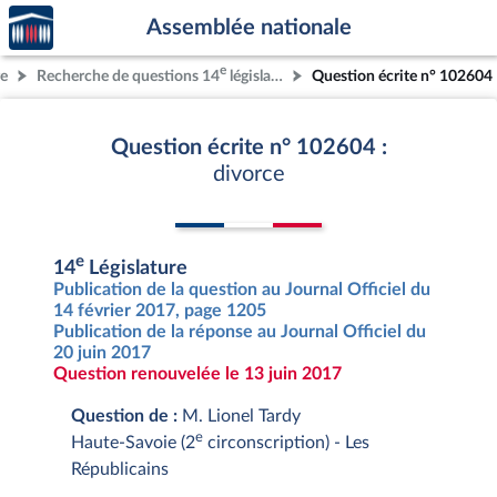
Accèder
Aller au contenu
Aller en bas de la page
Assemblée nationale
à la
page
e
re
Recherche de questions 14
législature
Question écrite n° 102604
d'accueil
Question écrite n° 102604 :
divorce
e
14
Législature
Publication de la question au Journal Officiel du
14 février 2017, page 1205
Publication de la réponse au Journal Officiel du
20 juin 2017
Question renouvelée le 13 juin 2017
Question de :
M. Lionel Tardy
e
Haute-Savoie (2
circonscription) - Les
Républicains