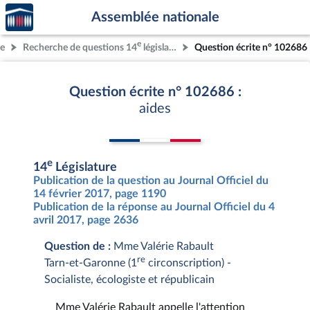
Accèder
Aller au contenu
Aller en bas de la page
Assemblée nationale
à la
page
e
re
Recherche de questions 14
législature
Question écrite n° 102686
d'accueil
Question écrite n° 102686 :
aides
e
14
Législature
Publication de la question au Journal Officiel du
14 février 2017, page 1190
Publication de la réponse au Journal Officiel du 4
avril 2017, page 2636
Question de :
Mme Valérie Rabault
re
Tarn-et-Garonne (1
circonscription) -
Socialiste, écologiste et républicain
Mme Valérie Rabault appelle l'attention