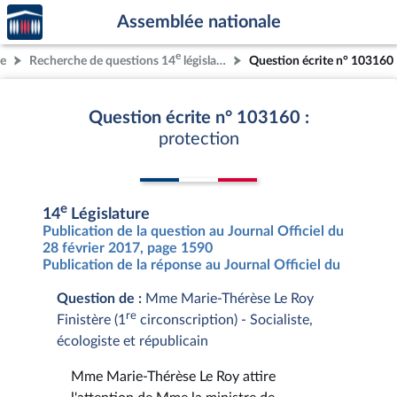
Accèder
Aller au contenu
Aller en bas de la page
Assemblée nationale
à la
page
e
re
Recherche de questions 14
législature
Question écrite n° 103160
d'accueil
Question écrite n° 103160 :
protection
e
14
Législature
Publication de la question au Journal Officiel du
28 février 2017, page 1590
Publication de la réponse au Journal Officiel du
Question de :
Mme Marie-Thérèse Le Roy
re
Finistère (1
circonscription) - Socialiste,
écologiste et républicain
Mme Marie-Thérèse Le Roy attire