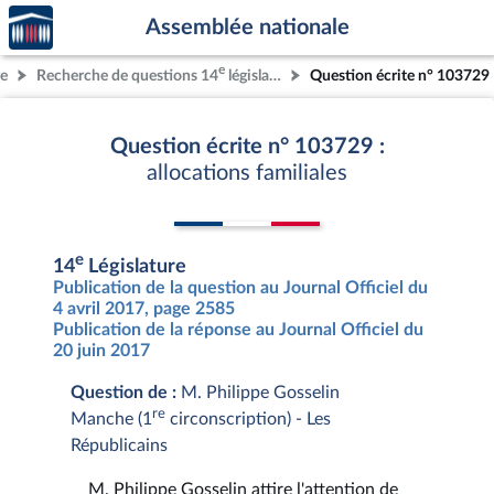
Accèder
Aller au contenu
Aller en bas de la page
Assemblée nationale
à la
page
e
re
Recherche de questions 14
législature
Question écrite n° 103729
d'accueil
Question écrite n° 103729 :
allocations familiales
e
14
Législature
Publication de la question au Journal Officiel du
4 avril 2017, page 2585
Publication de la réponse au Journal Officiel du
20 juin 2017
Question de :
M. Philippe Gosselin
re
Manche (1
circonscription) - Les
Républicains
M. Philippe Gosselin attire l'attention de