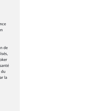
ence
en
in de
isés,
poker
 santé
i du
ar la