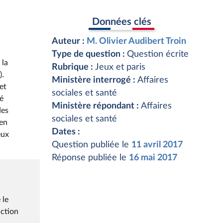
Données clés
Auteur :
M. Olivier Audibert Troin
Type de question :
Question écrite
 la
Rubrique :
Jeux et paris
).
Ministère interrogé :
Affaires
et
sociales et santé
té
Ministère répondant :
Affaires
des
sociales et santé
 en
Dates :
eux
Question publiée le
11 avril 2017
Réponse publiée le
16 mai 2017
 le
iction