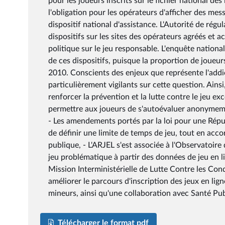
pour les joueurs inscrits sur le fichier national de
l'obligation pour les opérateurs d'afficher des mes
dispositif national d'assistance. L'Autorité de régu
dispositifs sur les sites des opérateurs agréés et 
politique sur le jeu responsable. L'enquête nation
de ces dispositifs, puisque la proportion de joueurs
2010. Conscients des enjeux que représente l'addi
particulièrement vigilants sur cette question. Ains
renforcer la prévention et la lutte contre le jeu ex
permettre aux joueurs de s'autoévaluer anonymemen
- Les amendements portés par la loi pour une Répu
de définir une limite de temps de jeu, tout en accor
publique, - L'ARJEL s'est associée à l'Observatoir
jeu problématique à partir des données de jeu en l
Mission Interministérielle de Lutte Contre les Con
améliorer le parcours d'inscription des jeux en lig
mineurs, ainsi qu'une collaboration avec Santé Pu
Télécharger le format pdf