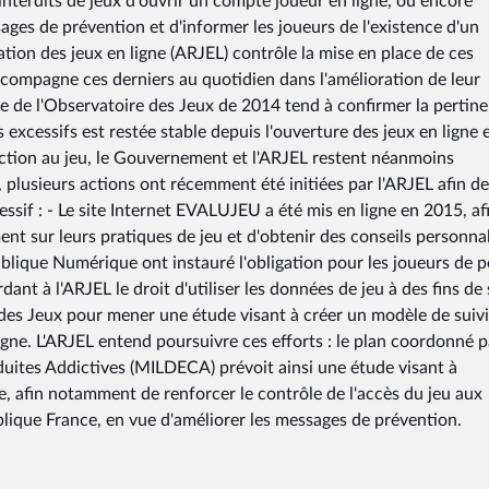
s interdits de jeux d'ouvrir un compte joueur en ligne, ou encore
sages de prévention et d'informer les joueurs de l'existence d'un
lation des jeux en ligne (ARJEL) contrôle la mise en place de ces
accompagne ces derniers au quotidien dans l'amélioration de leur
ale de l'Observatoire des Jeux de 2014 tend à confirmer la pertin
 excessifs est restée stable depuis l'ouverture des jeux en ligne 
ction au jeu, le Gouvernement et l'ARJEL restent néanmoins
i, plusieurs actions ont récemment été initiées par l'ARJEL afin de
cessif : - Le site Internet EVALUJEU a été mis en ligne en 2015, af
t sur leurs pratiques de jeu et d'obtenir des conseils personnal
blique Numérique ont instauré l'obligation pour les joueurs de 
dant à l'ARJEL le droit d'utiliser les données de jeu à des fins de
e des Jeux pour mener une étude visant à créer un modèle de suiv
igne. L'ARJEL entend poursuivre ces efforts : le plan coordonné p
duites Addictives (MILDECA) prévoit ainsi une étude visant à
ne, afin notamment de renforcer le contrôle de l'accès du jeu aux
blique France, en vue d'améliorer les messages de prévention.