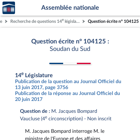
Accèder
Aller au contenu
Aller en bas de la page
Assemblée nationale
à la
page
e
re
Recherche de questions 14
législature
Question écrite n° 104125
d'accueil
Question écrite n° 104125 :
Soudan du Sud
e
14
Législature
Publication de la question au Journal Officiel du
13 juin 2017, page 3756
Publication de la réponse au Journal Officiel du
20 juin 2017
Question de :
M. Jacques Bompard
e
Vaucluse (4
circonscription) - Non inscrit
M. Jacques Bompard interroge M. le
ministre de l'Europe et des affaires