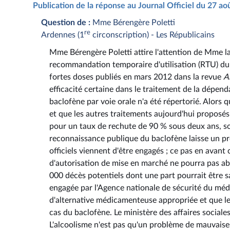
Publication de la réponse au Journal Officiel du 27 a
Question de :
Mme Bérengère Poletti
re
Ardennes (1
circonscription) - Les Républicains
Mme Bérengère Poletti attire l'attention de Mme la 
recommandation temporaire d'utilisation (RTU) du b
fortes doses publiés en mars 2012 dans la revue
A
efficacité certaine dans le traitement de la dépenda
baclofène par voie orale n'a été répertorié. Alors
et que les autres traitements aujourd'hui proposé
pour un taux de rechute de 90 % sous deux ans, soi
reconnaissance publique du baclofène laisse un pr
officiels viennent d'être engagés ; ce pas en avan
d'autorisation de mise en marché ne pourra pas ab
000 décès potentiels dont une part pourrait être 
engagée par l'Agence nationale de sécurité du méd
d'alternative médicamenteuse appropriée et que le 
cas du baclofène. Le ministère des affaires sociale
L'alcoolisme n'est pas qu'un problème de mauvaises 