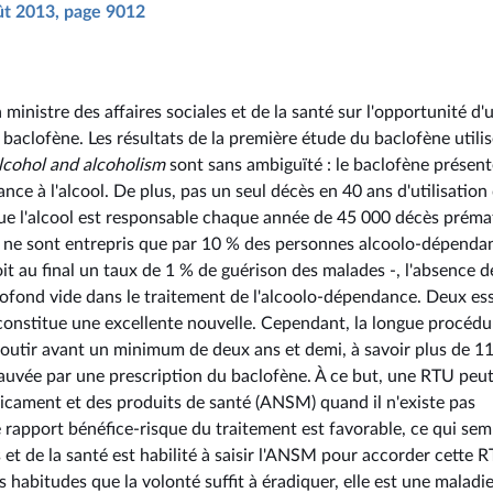
oût 2013, page 9012
ministre des affaires sociales et de la santé sur l'opportunité d'
aclofène. Les résultats de la première étude du baclofène utilis
lcohol and alcoholism
sont sans ambiguïté : le baclofène présen
nce à l'alcool. De plus, pas un seul décès en 40 ans d'utilisation
 que l'alcool est responsable chaque année de 45 000 décès préma
s ne sont entrepris que par 10 % des personnes alcoolo-dépendan
t au final un taux de 1 % de guérison des malades -, l'absence d
ofond vide dans le traitement de l'alcoolo-dépendance. Deux ess
t constitue une excellente nouvelle. Cependant, la longue procédu
outir avant un minimum de deux ans et demi, à savoir plus de 1
sauvée par une prescription du baclofène. À ce but, une RTU peut
icament et des produits de santé (ANSM) quand il n'existe pas
rapport bénéfice-risque du traitement est favorable, ce qui sem
s et de la santé est habilité à saisir l'ANSM pour accorder cette 
habitudes que la volonté suffit à éradiquer, elle est une maladie