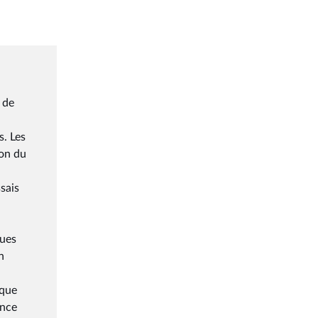
 de
s. Les
ion du
sais
ques
n
ique
ance