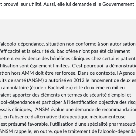
nt prouvé leur utilité. Aussi, elle lui demande si le Gouvernement
e l'alcoolo-dépendance, situation non conforme à son autorisation
efficacité et la sécurité du baclofène n'ont pas été clairement
ttent en évidence des bénéfices cliniques chez certains patient
lisation sont également limitées. C'est pourquoi la démonstrat
isation hors AMM doit être renforcée. Dans ce contexte, l'Agence
its de santé (ANSM) a autorisé en 2012 le lancement de deux es
u ambulatoire (étude « Bacloville ») et le deuxième en milieu
vraient apporter des éléments en termes de sécurité d'emploi et
cool-dépendance et participer à l'identification objective des ris
es essais cliniques, l'ANSM évalue une demande de recommandatio
et, en l'absence d'alternative thérapeutique médicamenteuse
 est présumé favorable, l'utilisation d'une spécialité pharmaceut
ANSM rappelle, en outre, que le traitement de l'alcoolo-dépend