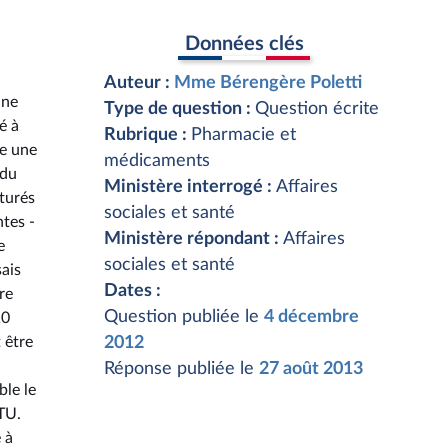
Données clés
Auteur :
Mme Bérengère Poletti
une
Type de question :
Question écrite
é à
Rubrique :
Pharmacie et
te une
médicaments
 du
Ministère interrogé :
Affaires
turés
sociales et santé
tes -
Ministère répondant :
Affaires
e
sociales et santé
ais
Dates :
re
Question publiée le
4 décembre
10
 être
2012
Réponse publiée le
27 août 2013
ble le
RTU.
 à