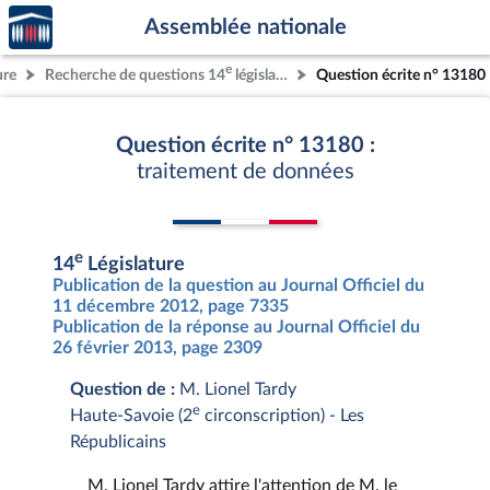
Accèder
Aller au contenu
Aller en bas de la page
Assemblée nationale
à la
page
e
ure
Recherche de questions 14
législature
Question écrite n° 13180
d'accueil
Question écrite n° 13180 :
traitement de données
e
14
Législature
Publication de la question au Journal Officiel du
11 décembre 2012, page 7335
Publication de la réponse au Journal Officiel du
26 février 2013, page 2309
Question de :
M. Lionel Tardy
e
Haute-Savoie (2
circonscription) - Les
Républicains
M. Lionel Tardy attire l'attention de M. le