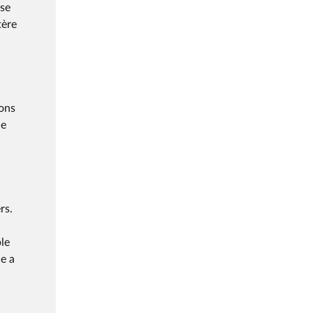
ise
tère
ions
de
rs.
ble
ce a