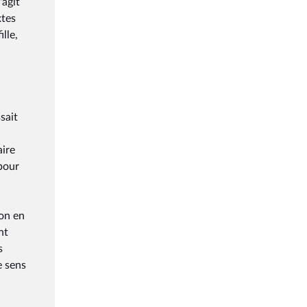
'agit
xtes
lle,
sait
aire
 pour
on en
nt
s
e sens