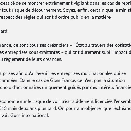
écessité de se montrer extrêmement vigilant dans les cas de repr
er tout risque de détournement. Soyez, enfin, certain que le minis
respect des règles qui sont d'ordre public en la matière.
nard.
ance, ce sont tous ses créanciers – l'État au travers des cotisat
les entreprises sous-traitantes – qui ont durement subi l'impact 
 du règlement de leurs créances.
prises afin qu'à l'avenir les entreprises multinationales qui se
mnées. Dans le cas de Goss France, ce n'est pas la situation
 choix d'actionnaires uniquement guidés par des intérêts financie
 l'économie sur le risque de voir très rapidement licenciés l'ensem
 2013 mais deux ans plus tard. On pourra m'objecter que l'échéan
ivait Goss international.