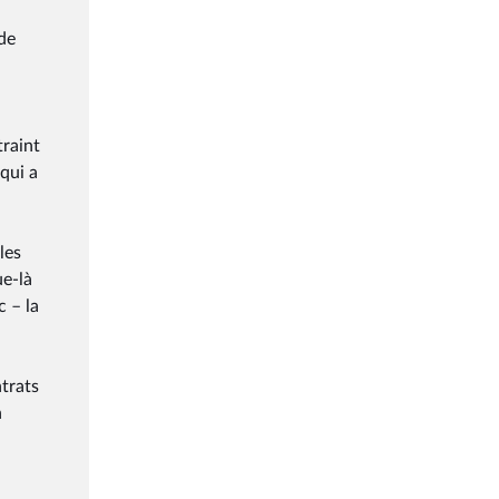
de
traint
 qui a
les
ue-là
c – la
ntrats
n