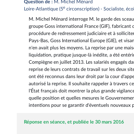
Question de :
M. Michel Ménard
e
Loire-Atlantique (5
circonscription) - Socialiste, éco
M. Michel Ménard interroge M. le garde des sceaux, 
groupe Goss international France (GIF), fabricant d
procédure de redressement judiciaire et à solliciter
Pays-Bas, Goss International Europe (GIE), et visan
n'en avait plus les moyens. La reprise par une mai
liquidation, pratique jusque-là inédite, a été ent
Compiègne en juillet 2013. Les salariés engagés dan
reprise de leurs contrats de travail sur les deux si
ont été reconnus dans leur droit par la cour d'app
autorisé la reprise. Il souhaite rappeler à travers
l'État français doit montrer la plus grande vigilanc
quelle position et quelles mesures le Gouvernement
intentions pour se garantir d'éventuels nouveaux p
Réponse en séance, et publiée le 30 mars 2016