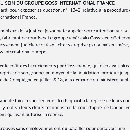
AU SEIN DU GROUPE GOSS INTERNATIONAL FRANCE
ard, pour exposer sa question, n° 1342, relative à la procédure 
ternational France.
inistre de la justice, je souhaite appeler votre attention sur la
, fabricant de rotatives. Le groupe américain Goss a en effet con
essement judiciaire et à solliciter sa reprise par la maison-mère,
oss International Europe.
r le coût des licenciements par Goss France, qui n'en avait plus 
eprise de son groupe, au moyen de la liquidation, pratique jusq
ce de Compiègne en juillet 2013, à la demande du ministère publi
fin de faire respecter leurs droits quant à la reprise de leurs co
lly, ont vu leurs droits reconnus par la cour d'appel de Douai : e
nt qui avait autorisé la reprise.
retrouvés sans employeur et ont dû batailler pour percevoir une