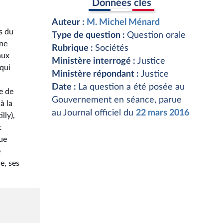
Données clés
Auteur :
M. Michel Ménard
s du
Type de question :
Question orale
une
Rubrique :
Sociétés
aux
Ministère interrogé :
Justice
 qui
Ministère répondant :
Justice
Date :
La question a été posée au
e de
Gouvernement en séance, parue
à la
au Journal officiel du
22 mars 2016
lly),
t
que
e
e, ses