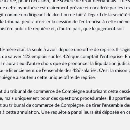
le a créé, pour l'occasion, une société de droit néerlandais. Il ne s
e cette hypothèse est clairement prévue et encadrée par les te
it comme un dirigeant de droit ou de fait à l'égard de la société-fi
le tribunal peut autoriser la cession de l'entreprise à cette même
istère public le requière et, d'autre part, que le jugement soit
é-mère était la seule à avoir déposé une offre de reprise. Il s'agis
ait de sauver 123 emplois sur les 426 que comptait l'entreprise. En
al n'aurait eu d'autre choix que de prononcer la liquidation judici
 le licenciement de l'ensemble des 426 salariés. C'est la raison
piègne a soutenu cette unique offre de reprise.
ent du tribunal de commerce de Compiègne autorisant cette cessi
ère, mais uniquement pour des questions procédurales. Il appartie
 au tribunal de commerce de Compiègne, de tirer l'ensemble de
 à cette annulation. Une requête a par ailleurs été déposée en c