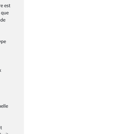
e est
t que
 de
ype
x
uelle
nt