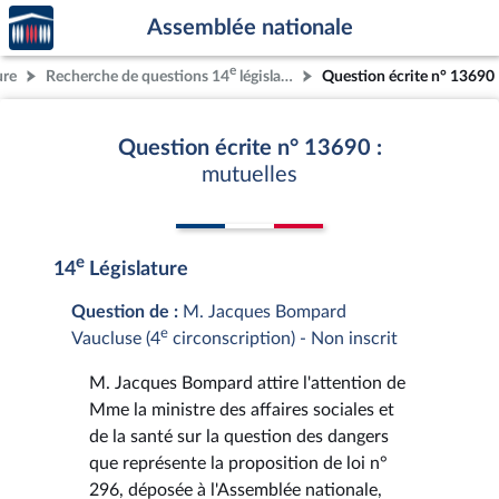
Accèder
Aller au contenu
Aller en bas de la page
Assemblée nationale
à la
page
e
ure
Recherche de questions 14
législature
Question écrite n° 13690
d'accueil
Question écrite n° 13690 :
mutuelles
e
14
Législature
Question de :
M. Jacques Bompard
e
Vaucluse (4
circonscription) - Non inscrit
M. Jacques Bompard attire l'attention de
Mme la ministre des affaires sociales et
de la santé sur la question des dangers
que représente la proposition de loi n°
296, déposée à l'Assemblée nationale,