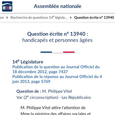
Accèder
Aller au contenu
Aller en bas de la page
Assemblée nationale
à la
page
e
ure
Recherche de questions 14
législature
Question écrite n° 13940
d'accueil
Question écrite n° 13940 :
handicapés et personnes âgées
e
14
Législature
Publication de la question au Journal Officiel du
18 décembre 2012, page 7437
Publication de la réponse au Journal Officiel du 4
juin 2013, page 5769
Question de :
M. Philippe Vitel
e
Var (2
circonscription) - Les Républicains
M. Philippe Vitel attire l'attention de
Mme la ministre des affaires sociales et