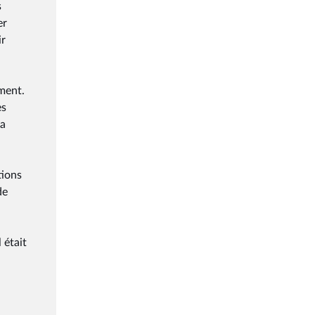
s
er
ir
ement.
es
ra
tions
de
 était