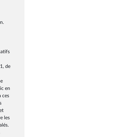
n.
atifs
1, de
de
ic en
à ces
s
et
e les
alés.
s