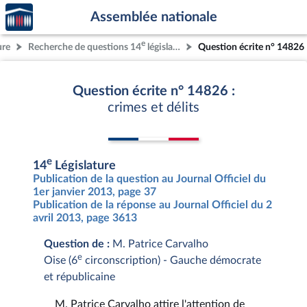
Accèder
Aller au contenu
Aller en bas de la page
Assemblée nationale
à la
page
e
ure
Recherche de questions 14
législature
Question écrite n° 14826
d'accueil
Question écrite n° 14826 :
crimes et délits
e
14
Législature
Publication de la question au Journal Officiel du
1er janvier 2013, page 37
Publication de la réponse au Journal Officiel du 2
avril 2013, page 3613
Question de :
M. Patrice Carvalho
e
Oise (6
circonscription) - Gauche démocrate
et républicaine
M. Patrice Carvalho attire l'attention de