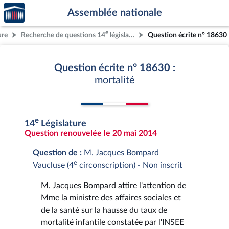
Accèder
Aller au contenu
Aller en bas de la page
Assemblée nationale
à la
page
e
ure
Recherche de questions 14
législature
Question écrite n° 18630
d'accueil
Question écrite n° 18630 :
mortalité
e
14
Législature
Question renouvelée le 20 mai 2014
Question de :
M. Jacques Bompard
e
Vaucluse (4
circonscription) - Non inscrit
M. Jacques Bompard attire l'attention de
Mme la ministre des affaires sociales et
de la santé sur la hausse du taux de
mortalité infantile constatée par l'INSEE