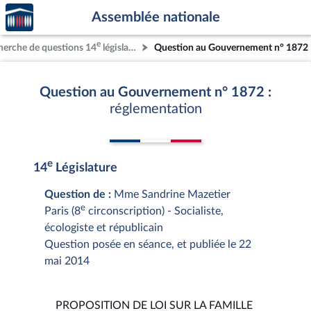
Accèder
Aller au contenu
Aller en bas de la page
Assemblée nationale
à la
page
e
herche de questions 14
législature
Question au Gouvernement n° 1872
d'accueil
Question au Gouvernement n° 1872 :
réglementation
e
14
Législature
Question de :
Mme Sandrine Mazetier
e
Paris (8
circonscription) - Socialiste,
écologiste et républicain
Question posée en séance, et publiée le 22
mai 2014
PROPOSITION DE LOI SUR LA FAMILLE