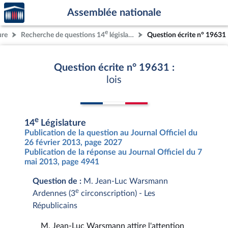
Accèder
Aller au contenu
Aller en bas de la page
Assemblée nationale
à la
page
e
ure
Recherche de questions 14
législature
Question écrite n° 19631
d'accueil
Question écrite n° 19631 :
lois
e
14
Législature
Publication de la question au Journal Officiel du
26 février 2013, page 2027
Publication de la réponse au Journal Officiel du 7
mai 2013, page 4941
Question de :
M. Jean-Luc Warsmann
e
Ardennes (3
circonscription) - Les
Républicains
M. Jean-Luc Warsmann attire l'attention