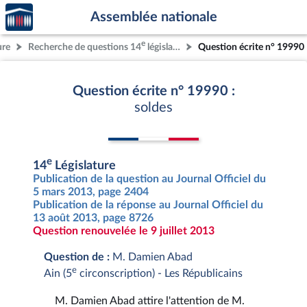
Accèder
Aller au contenu
Aller en bas de la page
Assemblée nationale
à la
page
e
ure
Recherche de questions 14
législature
Question écrite n° 19990
d'accueil
Question écrite n° 19990 :
soldes
e
14
Législature
Publication de la question au Journal Officiel du
5 mars 2013, page 2404
Publication de la réponse au Journal Officiel du
13 août 2013, page 8726
Question renouvelée le 9 juillet 2013
Question de :
M. Damien Abad
e
Ain (5
circonscription) - Les Républicains
M. Damien Abad attire l'attention de M.