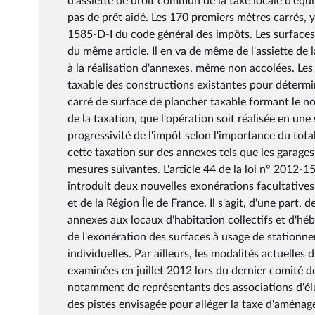
d'assiette de droit commun de la taxe locale d'éq
pas de prêt aidé. Les 170 premiers mètres carrés, y 
1585-D-I du code général des impôts. Les surfaces
du même article. Il en va de même de l'assiette de
à la réalisation d'annexes, même non accolées. Les
taxable des constructions existantes pour détermin
carré de surface de plancher taxable formant le nou
de la taxation, que l'opération soit réalisée en une
progressivité de l'impôt selon l'importance du tota
cette taxation sur des annexes tels que les garages 
mesures suivantes. L'article 44 de la loi n° 2012-
introduit deux nouvelles exonérations facultatives
et de la Région Île de France. Il s'agit, d'une part,
annexes aux locaux d'habitation collectifs et d'héb
de l'exonération des surfaces à usage de stationn
individuelles. Par ailleurs, les modalités actuelles
examinées en juillet 2012 lors du dernier comité d
notamment de représentants des associations d'élu
des pistes envisagée pour alléger la taxe d'aménage