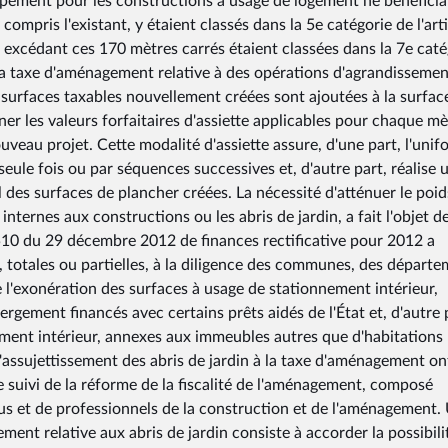
uipement pour les constructions à usage de logement ne bénéficia
compris l'existant, y étaient classés dans la 5e catégorie de l'arti
 excédant ces 170 mètres carrés étaient classées dans la 7e caté
 la taxe d'aménagement relative à des opérations d'agrandissemen
 surfaces taxables nouvellement créées sont ajoutées à la surfac
er les valeurs forfaitaires d'assiette applicables pour chaque mè
veau projet. Cette modalité d'assiette assure, d'une part, l'unif
 seule fois ou par séquences successives et, d'autre part, réalise 
l des surfaces de plancher créées. La nécessité d'atténuer le poid
internes aux constructions ou les abris de jardin, a fait l'objet d
1510 du 29 décembre 2012 de finances rectificative pour 2012 a
, totales ou partielles, à la diligence des communes, des départ
 de l'exonération des surfaces à usage de stationnement intérieur,
ergement financés avec certains prêts aidés de l'État et, d'autre 
ement intérieur, annexes aux immeubles autres que d'habitations
 d'assujettissement des abris de jardin à la taxe d'aménagement on
e suivi de la réforme de la fiscalité de l'aménagement, composé
s et de professionnels de la construction et de l'aménagement.
ment relative aux abris de jardin consiste à accorder la possibili