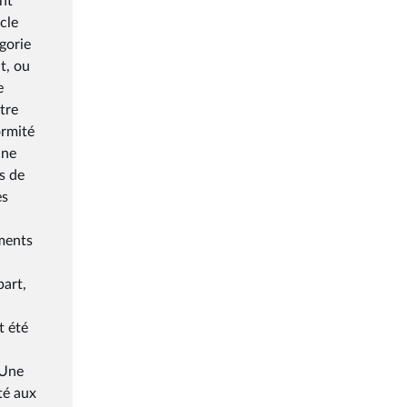
nt
cle
gorie
t, ou
e
tre
ormité
une
s de
es
ements
part,
t été
 Une
té aux