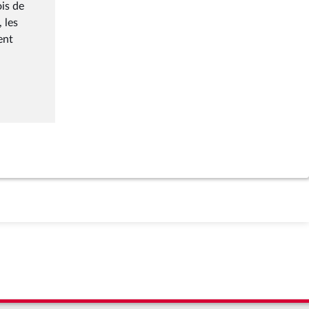
ois de
 les
ent