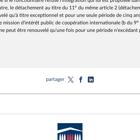
si le fonctionnaire refuse l'intégration qui lui est proposée dan
utre, le détachement au titre du 11° du même article 2 (détache
elé qu'à titre exceptionnel et pour une seule période de cinq an
 mission d'intérêt public de coopération internationale (b du 9°
t ne peut être renouvelé qu'une fois pour une période n'excédant
partager