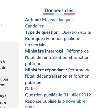
Données clés
Auteur :
M. Jean-Jacques
on
Candelier
a
Type de question :
Question écrite
Rubrique :
Fonction publique
territoriale
Ministère interrogé :
Réforme de
l'État, décentralisation et fonction
s à
publique
, de
Ministère répondant :
Réforme de
l'État, décentralisation et fonction
t pas
publique
ent
Dates :
Question publiée le
31 juillet 2012
1986
Réponse publiée le
6 novembre
être
2012