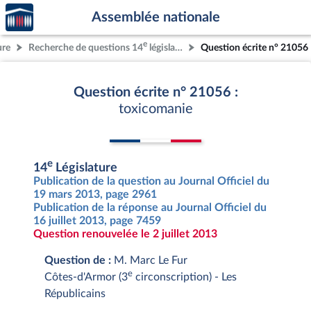
Accèder
Aller au contenu
Aller en bas de la page
Assemblée nationale
à la
page
e
ure
Recherche de questions 14
législature
Question écrite n° 21056
d'accueil
Question écrite n° 21056 :
toxicomanie
e
14
Législature
Publication de la question au Journal Officiel du
19 mars 2013, page 2961
Publication de la réponse au Journal Officiel du
16 juillet 2013, page 7459
Question renouvelée le 2 juillet 2013
Question de :
M. Marc Le Fur
e
Côtes-d'Armor (3
circonscription) - Les
Républicains