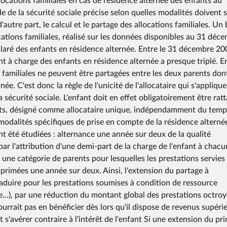
llocations familiales en cas de résidence alternée des enfants au
e de la sécurité sociale précise selon quelles modalités doivent 
 d'autre part, le calcul et le partage des allocations familiales. Un 
ocations familiales, réalisé sur les données disponibles au 31 déc
claré des enfants en résidence alternée. Entre le 31 décembre 20
t à charge des enfants en résidence alternée a presque triplé. E
ons familiales ne peuvent être partagées entre les deux parents don
née. C'est donc la règle de l'unicité de l'allocataire qui s'appliqu
 sécurité sociale. L'enfant doit en effet obligatoirement être rat
ents, désigné comme allocataire unique, indépendamment du temps
 modalités spécifiques de prise en compte de la résidence alterné
ont été étudiées : alternance une année sur deux de la qualité
 par l'attribution d'une demi-part de la charge de l'enfant à chac
 une catégorie de parents pour lesquelles les prestations servies
primées une année sur deux. Ainsi, l'extension du partage à
traduire pour les prestations soumises à condition de ressource
e...), par une réduction du montant global des prestations octroy
ourrait pas en bénéficier dès lors qu'il dispose de revenus supéri
 s'avérer contraire à l'intérêt de l'enfant Si une extension du pr