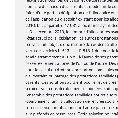
relatif aux modalités de calcul et de partage des a
domicile de chacun des parents et modifiant le cod
faire, d'une part, la désignation de l'allocataire et,
de l'application du dispositif existant pour les all
2010, fait apparaître 47 031 allocataires ayant dé
le 31 décembre 2010, le nombre d'allocataires ayan
l'état actuel de la législation, les autres prestati
l'enfant fait l'objet d'une mesure de résidence alter
vertu des articles L. 513-1 et R 513-1 du code de la
administrativement à l'un ou à l'autre de ses par
passe réellement auprès de l'un ou de l'autre. Des
pour le calcul du droit aux prestations familiales 
d'allocataire ou partage des prestations familiales
parents. Ces solutions auraient pour effet de créer
seraient soit considérablement diminuées, soit sup
l'ensemble des prestations familiales pourrait se 
(complément familial, allocation de rentrée scolair
l'un des deux parents alors que l'autre parent ne p
aux plafonds de ressources. Cette solution pourrait