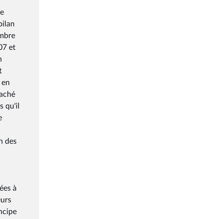
se
bilan
embre
07 et
n
t
e en
taché
 qu'il
e
un des
ées à
eurs
incipe