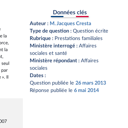
Données clés
Auteur :
M. Jacques Cresta
e
Type de question :
Question écrite
e la
Rubrique :
Prestations familiales
orce,
Ministère interrogé :
Affaires
t la
sociales et santé
t,
Ministère répondant :
Affaires
 seul
sociales
e par
Dates :
». Il
Question publiée le
26 mars 2013
Réponse publiée le
6 mai 2014
2007