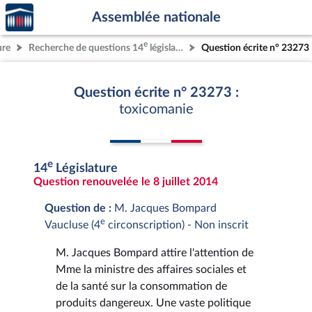
Accèder
Aller au contenu
Aller en bas de la page
Assemblée nationale
à la
page
e
ure
Recherche de questions 14
législature
Question écrite n° 23273
d'accueil
Question écrite n° 23273 :
toxicomanie
e
14
Législature
Question renouvelée le 8 juillet 2014
Question de :
M. Jacques Bompard
e
Vaucluse (4
circonscription) - Non inscrit
M. Jacques Bompard attire l'attention de
Mme la ministre des affaires sociales et
de la santé sur la consommation de
produits dangereux. Une vaste politique