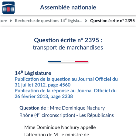
Accèder
Aller au contenu
Aller en bas de la page
Assemblée nationale
à la
page
e
ture
Recherche de questions 14
législature
Question écrite n° 2395
d'accueil
Question écrite n° 2395 :
transport de marchandises
e
14
Législature
Publication de la question au Journal Officiel du
31 juillet 2012, page 4560
Publication de la réponse au Journal Officiel du
26 février 2013, page 2238
Question de :
Mme Dominique Nachury
e
Rhône (4
circonscription) - Les Républicains
Mme Dominique Nachury appelle
l'attention de M. le ministre de