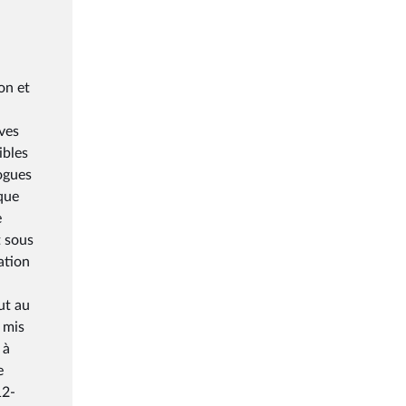
on et
èves
ibles
logues
aque
e
t sous
ation
ut au
 mis
 à
e
12-