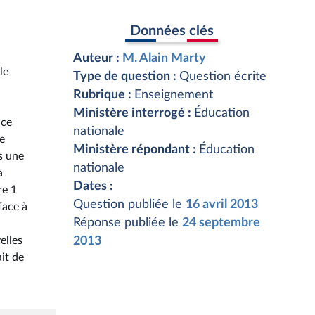
Données clés
Auteur :
M. Alain Marty
le
Type de question :
Question écrite
Rubrique :
Enseignement
Ministère interrogé :
Éducation
 ce
nationale
te
Ministère répondant :
Éducation
s une
nationale
a
Dates :
re 1
Question publiée le
16 avril 2013
face à
Réponse publiée le
24 septembre
elles
2013
it de