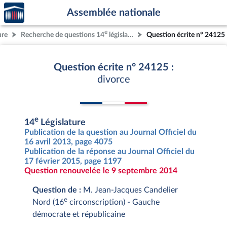
Accèder
Aller au contenu
Aller en bas de la page
Assemblée nationale
à la
page
e
ure
Recherche de questions 14
législature
Question écrite n° 24125
d'accueil
Question écrite n° 24125 :
divorce
e
14
Législature
Publication de la question au Journal Officiel du
16 avril 2013, page 4075
Publication de la réponse au Journal Officiel du
17 février 2015, page 1197
Question renouvelée le 9 septembre 2014
Question de :
M. Jean-Jacques Candelier
e
Nord (16
circonscription) - Gauche
démocrate et républicaine