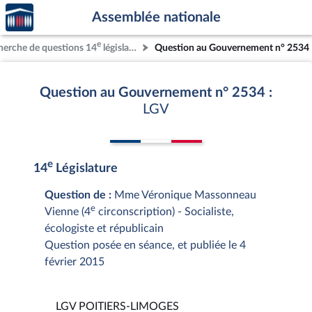
Accèder
Aller au contenu
Aller en bas de la page
Assemblée nationale
à la
page
e
herche de questions 14
législature
Question au Gouvernement n° 2534
d'accueil
Question au Gouvernement n° 2534 :
LGV
e
14
Législature
Question de :
Mme Véronique Massonneau
e
Vienne (4
circonscription) - Socialiste,
écologiste et républicain
Question posée en séance, et publiée le 4
février 2015
LGV POITIERS-LIMOGES