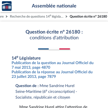
Accèder
Aller au contenu
Aller en bas de la page
Assemblée nationale
à la
page
e
ure
Recherche de questions 14
législature
Question écrite n° 26180
d'accueil
Question écrite n° 26180 :
conditions d'attribution
e
14
Législature
Publication de la question au Journal Officiel du
7 mai 2013, page 4870
Publication de la réponse au Journal Officiel du
23 juillet 2013, page 7879
Question de :
Mme Sandrine Hurel
e
Seine-Maritime (6
circonscription) -
Socialiste, républicain et citoyen
Mme Sandrine Hurel attire l'attention de