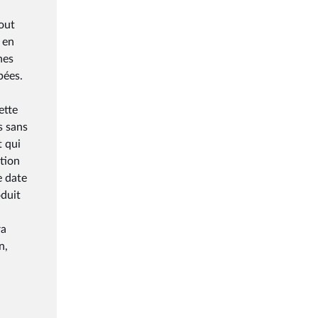
tout
 en
nes
pées.
ette
s sans
t qui
tion
e date
oduit
ra
n,