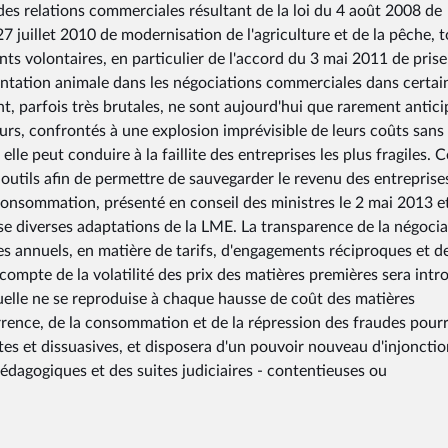
 des relations commerciales résultant de la loi du 4 août 2008 de
7 juillet 2010 de modernisation de l'agriculture et de la pêche, 
ts volontaires, en particulier de l'accord du 3 mai 2011 de prise
mentation animale dans les négociations commerciales dans certai
ient, parfois très brutales, ne sont aujourd'hui que rarement antici
eurs, confrontés à une explosion imprévisible de leurs coûts sans
elle peut conduire à la faillite des entreprises les plus fragiles. C
outils afin de permettre de sauvegarder le revenu des entreprise
 consommation, présenté en conseil des ministres le 2 mai 2013 e
e diverses adaptations de la LME. La transparence de la négocia
es annuels, en matière de tarifs, d'engagements réciproques et d
ompte de la volatilité des prix des matières premières sera intr
ctuelle ne se reproduise à chaque hausse de coût des matières
urrence, de la consommation et de la répression des fraudes pour
es et dissuasives, et disposera d'un pouvoir nouveau d'injonctio
pédagogiques et des suites judiciaires - contentieuses ou